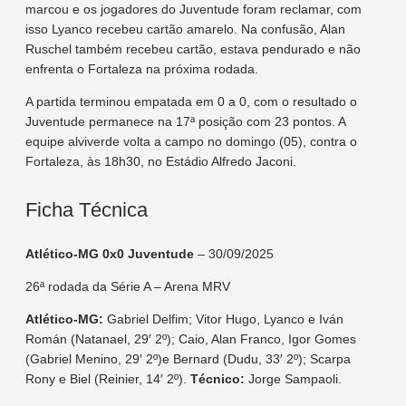
marcou e os jogadores do Juventude foram reclamar, com
isso Lyanco recebeu cartão amarelo. Na confusão, Alan
Ruschel também recebeu cartão, estava pendurado e não
enfrenta o Fortaleza na próxima rodada.
A partida terminou empatada em 0 a 0, com o resultado o
Juventude permanece na 17ª posição com 23 pontos. A
equipe alviverde volta a campo no domingo (05), contra o
Fortaleza, às 18h30, no Estádio Alfredo Jaconi.
Ficha Técnica
Atlético-MG 0x0 Juventude
– 30/09/2025
26ª rodada da Série A – Arena MRV
Atlético-MG:
Gabriel Delfim; Vitor Hugo, Lyanco e Iván
Román (Natanael, 29′ 2º); Caio, Alan Franco, Igor Gomes
(Gabriel Menino, 29′ 2º)e Bernard (Dudu, 33′ 2º); Scarpa
Rony e Biel (Reinier, 14′ 2º).
Técnico:
Jorge Sampaoli.